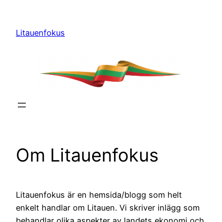
Hoppa
till
Litauenfokus
innehåll
Om Litauenfokus
Litauenfokus är en hemsida/blogg som helt
enkelt handlar om Litauen. Vi skriver inlägg som
behandlar olika aspekter av landets ekonomi och