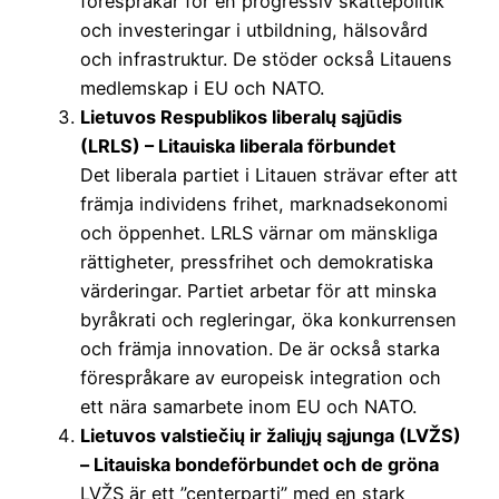
förespråkar för en progressiv skattepolitik
och investeringar i utbildning, hälsovård
och infrastruktur. De stöder också Litauens
medlemskap i EU och NATO.
Lietuvos Respublikos liberalų sąjūdis
(LRLS) – Litauiska liberala förbundet
Det liberala partiet i Litauen strävar efter att
främja individens frihet, marknadsekonomi
och öppenhet. LRLS värnar om mänskliga
rättigheter, pressfrihet och demokratiska
värderingar. Partiet arbetar för att minska
byråkrati och regleringar, öka konkurrensen
och främja innovation. De är också starka
förespråkare av europeisk integration och
ett nära samarbete inom EU och NATO.
Lietuvos valstiečių ir žaliųjų sąjunga (LVŽS)
– Litauiska bondeförbundet och de gröna
LVŽS är ett ”centerparti” med en stark