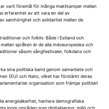
r har varit föremål för många maktkamper mellan
 erfarenhet av att vara en del av
 av samhörighet och solidaritet mellan de
traditioner och folkliv. Både i Estland och
er mellan språken är de alla indoeuropeiska och
aditioner såsom sångfestivaler, folkdans och
tärka sina politiska band genom samarbete och
onen (EU) och Nato, vilket har förstärkt deras
arlamentarisk organisation som främjar politiskt
lla energisäkerhet, hantera demografiska
ete inom områden som digitalisering, miljö och