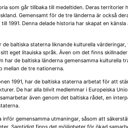
ia som går tillbaka till medeltiden. Deras territorie
skland. Gemensamt för de tre länderna är också deras
 till 1991. Denna delade historia har skapat en känsla
 de baltiska staterna liknande kulturella värderingar, 
sitt eget litauiska språk. Även om det finns skillnad
m har de baltiska länderna gemensamma kulturella tr
ap mellan de tre nationerna.
onen 1991, har de baltiska staterna arbetat för att s
ukturer. De har alla blivit medlemmar i Europeiska Uni
a samarbetar även genom det baltiska rådet, en interp
taterna.
rna inför gemensamma utmaningar, såsom att säkerstä
eter. Samtidigt finns det möjligheter för ökad samarb