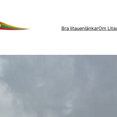
Bra litauenlänkar
Om Lita