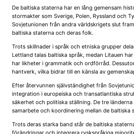
De baltiska staterna har en lång gemensam histor
stormakter som Sverige, Polen, Ryssland och Ty
Sovjetunionen från andra världskrigets slut fram
baltiska staterna och deras folk.
Trots skillnader i språk och etniska grupper delar
Lettland talas baltiska språk, medan Litauen har 
har likheter i grammatik och ordförråd. Dessuto
hantverk, vilka bidrar till en känsla av gemensk
Efter återvunnen självständighet från Sovjetuni
integration i europeiska och transatlantiska str
säkerhet och politiska ställning. De tre ländern
samarbete och koordinering mellan de baltiska s
Trots deras starka band står de baltiska state
förändringar och integrera ryskspråkiga minorit